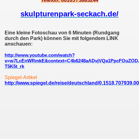
Telefon: 06165 / 3883244
skulpturenpark-seckach.de/
Eine kleine Fotoschau von 6 Minuten (Rundgang
durch den Park) können Sie mit folgendem LINK
anschauen:
http://www.youtube.com/watch?
v=w7LcEnWRmkE&context=C4b6248aADvjVQa1PpcFOuZOD
T5K5t_rk
Spiegel-Artikel
http://www.spiegel.de/reise/deutschland/0,1518,707939,00